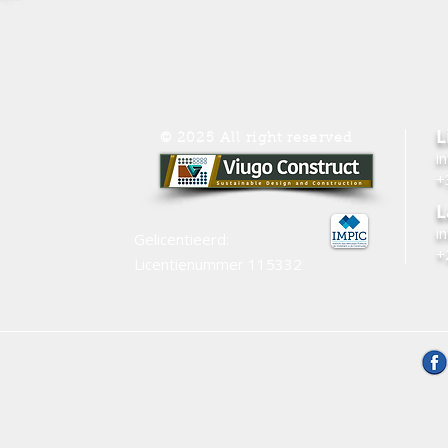
L
© 2025 All right reserved
i
+
L
i
Gelicentieerd:
+
Licentienummer 115332