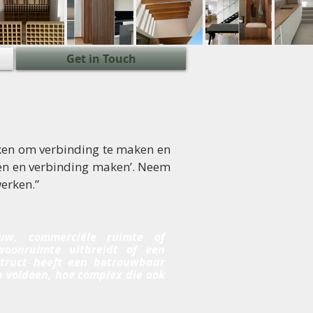
Get in Touch
eken om verbinding te maken en
ien en verbinding maken’. Neem
erken.”
w, commerciële ruimte of
oonruimte uitbreidt of een
truct heeft een betrouwbaar
 voldoen, hoe complex die ook