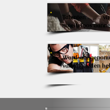
Talenten v
moeiteloos aann
Word aangenome
vaardigheden he