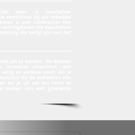
plek waar u moeiteloos
ie aansluiten bij uw zakelijke
keten is een combinatie van
e vaardigheden die beschikken
eersing die nodig zijn voor het
 plek om te werken. We hebben
n innovatie stimuleert; een
veilig en welkom voelt. Als je
 aansluit bij de behoeften van
gen we je uit om ons team te
te maken van een groeiende