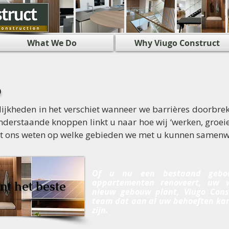
What We Do
Why Viugo Construct
p
elijkheden in het verschiet wanneer we barrières doorbr
onderstaande knoppen linkt u naar hoe wij ‘werken, groe
laat ons weten op welke gebieden we met u kunnen samenw
Of u nu een bestaand gebou
appartementen renoveert, uw w
nt het beste
nieuw gebouw plant, Viugo Cons
team dat aan al uw behoeften kan
zijn.