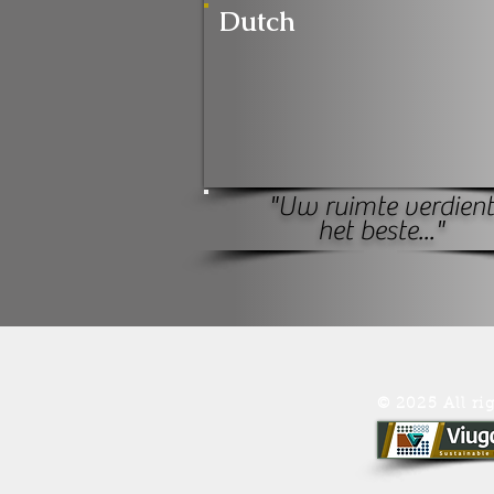
Dutch
"Uw ruimte verdient
het beste..."
© 2025 All ri