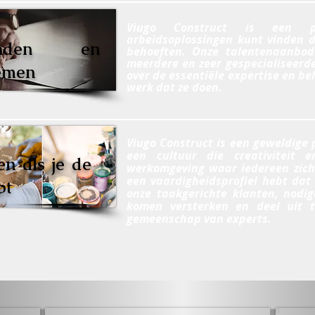
Viugo Construct is een 
arbeidsoplossingen kunt vinden d
inden en
behoeften. Onze talentenaanbod
meerdere en zeer gespecialiseerd
emen
over de essentiële expertise en beh
werk dat ze doen.
Viugo Construct is een geweldige
een cultuur die creativiteit e
n als je de
werkomgeving waar iedereen zich 
een vaardigheidsprofiel hebt dat
bt
onze taakgerichte klanten, nodi
komen versterken en deel uit 
gemeenschap van experts.