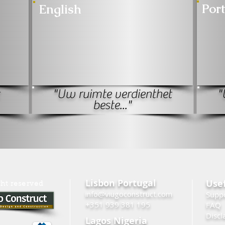
Por
English
"Uw ruimte verdient
het
"
beste..."
Lisbon Portugal
Usef
ght reserved
info@viugoconstruct.com
Supp
+351 939 381 195
FAQ
Discl
Lagos Nigeria