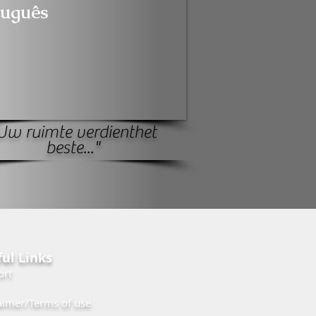
tuguês
Uw ruimte verdient
het
beste..."
ul Links
ort
aimer/Terms of use